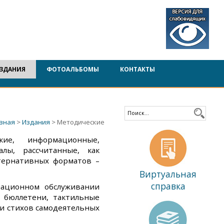
ЗДАНИЯ
ФОТОАЛЬБОМЫ
КОНТАКТЫ
вная
>
Издания
> Методические
ие, информационные,
алы, рассчитанные, как
ьтернативных форматов –
Виртуальная
справка
мационном обслуживании
 бюллетени, тактильные
ки стихов самодеятельных