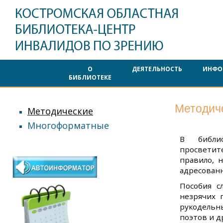
О
ДЕЯТЕЛЬНОСТЬ
ИНФО
БИБЛИОТЕКЕ
Методич
Методические
Многоформатные
В библио
просветит
правило, 
адресован
Пособия с
незрячих 
рукодельны
поэтов и д