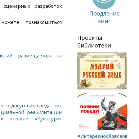
 сценарных разработок
Продление
книг
ожете познакомиться
Проекты
библиотеки
иятий, размещаемых на
но-досуговая среда, как
оциальной реабилитации
 отрасли «Культура»
#Интереснообовсем!