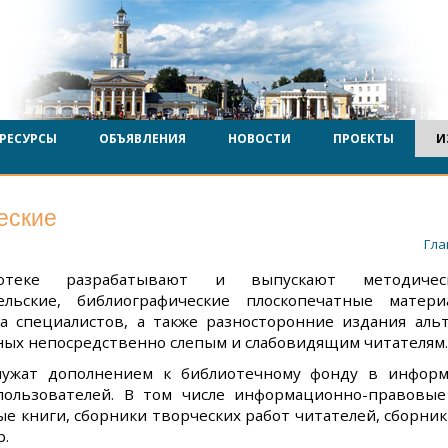
РЕСУРСЫ
ОБЪЯВЛЕНИЯ
НОВОСТИ
ПРОЕКТЫ
И
еские
Гла
теке разрабатывают и выпускают методическ
ельские, библиографические плоскопечатные матери
на специалистов, а также разносторонние издания ал
ных непосредственно слепым и слабовидящим читателям.
лужат дополнением к библиотечному фонду в инфор
пользователей. В том числе информационно-правовые
е книги, сборники творческих работ читателей, сборни
р.