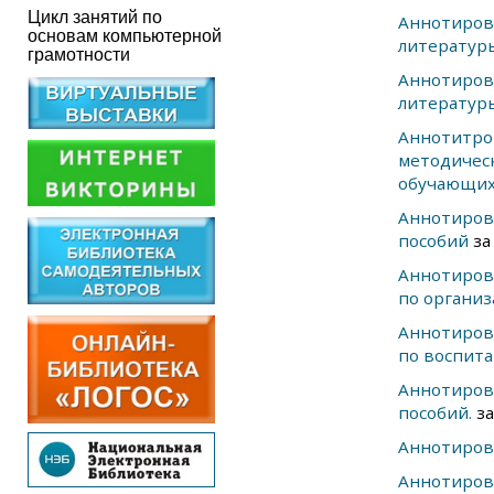
Цикл занятий по
Аннотиров
основам компьютерной
литератур
грамотности
Аннотиров
литератур
Аннотитро
методиче
обучающих
Аннотиров
пособий
за
Аннотиров
по организ
Аннотиров
по воспит
Аннотиров
пособий.
за
Аннотиров
Аннотиров