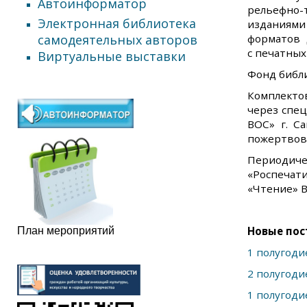
Автоинформатор
рельефно-
Электронная библиотека
изданиями
самодеятельных авторов
форматов 
с печатны
Виртуальные выставки
Фонд библи
Комплекто
через спе
ВОС» г. С
пожертвов
Периодич
«Роспечат
«Чтение» В
Новые пос
План мероприятий
1 полугоди
2 полугоди
1 полугоди