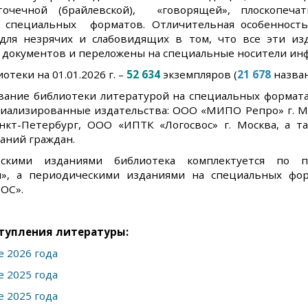
точечной (брайлевской), «говорящей», плоскопеча
 специальных форматов. Отличительная особенност
для незрячих и слабовидящих в том, что все эти и
х документов и переложены на специальные носители ин
отеки на 01.01.2026 г. –
52 634
экземпляров (
21
678
назван
вание библиотеки литературой на специальных формата
циализированные издательства: ООО «МИПО Репро» г. М
анкт-Петербург, ООО «ИПТК «Логосвос» г. Москва, а 
аний граждан.
ескими изданиями библиотека комплектуется по п
и», а периодическими изданиями на специальных фор
ОС».
тупления литературы:
е 2026 года
е 2025 года
е 2025 года