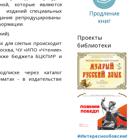
тной, которые являются
ь изданий специальных
Продление
здания репродуцированы
книг
формации.
ий).
Проекты
х для слепых происходит
библиотеки
осква, ЧУ «ИПО «Чтение»
также бюджета БЦКПИР и
одписке через каталог
матах - в издательстве
#Интереснообовсем!