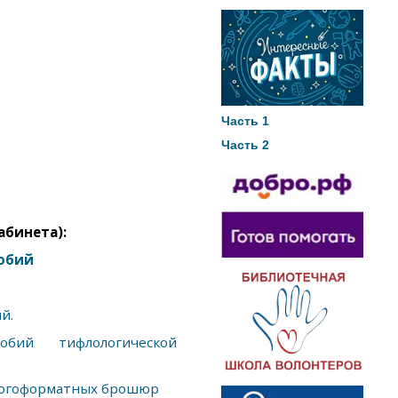
Часть 1
Часть 2
бинета):
обий
й.
бий тифлологической
ногоформатных брошюр