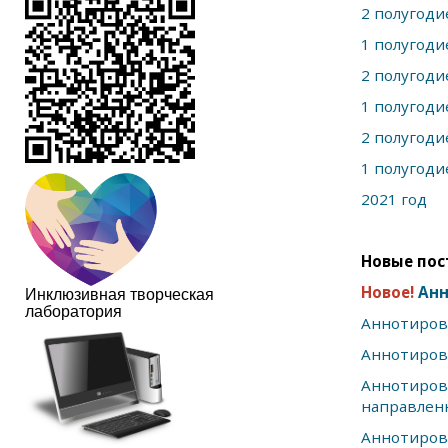
2 полугоди
1 полугоди
2 полугоди
1 полугоди
2 полугоди
1 полугоди
2021 год
Новые пос
Новое!
Анн
Инклюзивная творческая
лаборатория
Аннотиров
Аннотиров
Аннотиро
направлен
Аннотиров