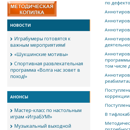
по дефект
Аннотиров
Аннотиров
НОВОСТИ
Аннотиров
Играбумеры готовятся к
Аннотиров
важным мероприятиям!
деятельно
Аннотиров
«Шукшинские мотивы»
программы
Спортивная развлекательная
том числе 
программа «Волга нас зовет в
Аннотиров
поход!»
реабилита
Поступлен
коррекции
АНОНСЫ
Поступлени
Мастер-класс по настольным
В тифлокаб
играм «ИграБУМ!»
Методиче
Музыкальный выходной
потребност