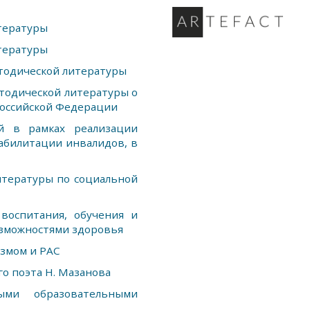
тературы
тературы
тодической литературы
тодической литературы о
Российской Федерации
й в рамках реализации
абилитации инвалидов, в
итературы по социальной
воспитания, обучения и
озможностями здоровья
измом и РАС
го поэта Н. Мазанова
ми образовательными