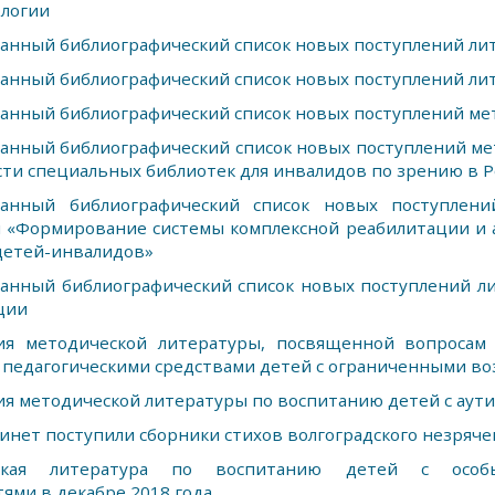
ологии
анный библиографический список новых поступлений ли
анный библиографический список новых поступлений ли
анный библиографический список новых поступлений ме
анный библиографический список новых поступлений ме
сти специальных библиотек для инвалидов по зрению в 
анный библиографический список новых поступлени
 «Формирование системы комплексной реабилитации и 
детей-инвалидов»
анный библиографический список новых поступлений л
ции
ия методической литературы, посвященной вопросам 
 педагогическими средствами детей с ограниченными в
я методической литературы по воспитанию детей с аут
инет поступили сборники стихов волгоградского незряче
ская литература по воспитанию детей с особы
ями в декабре 2018 года