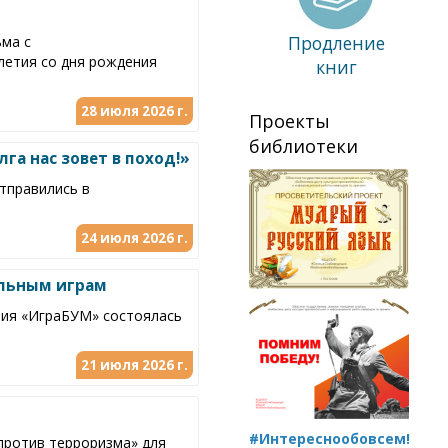
Продление
ьма с
летия со дня рождения
книг
28 июля 2026 г.
Проекты
библиотеки
га нас зовет в поход!»
отправились в
24 июля 2026 г.
ольным играм
ния «ИграБУМ» состоялась
21 июля 2026 г.
#Интереснообовсем!
против терроризма» для