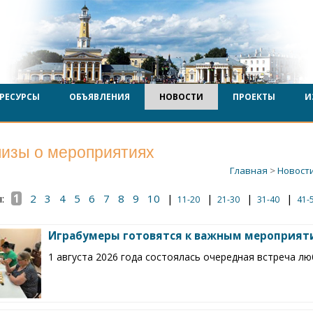
РЕСУРСЫ
ОБЪЯВЛЕНИЯ
НОВОСТИ
ПРОЕКТЫ
И
лизы о мероприятиях
Главная
>
Новост
ы:
1
2
3
4
5
6
7
8
9
10
|
|
|
|
11-20
21-30
31-40
41-
Играбумеры готовятся к важным мероприят
1 августа 2026 года состоялась очередная встреча л