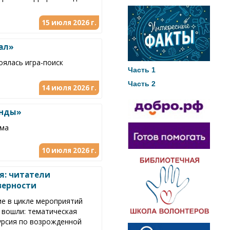
15 июля 2026 г.
ал»
оялась игра-поиск
Часть 1
Часть 2
14 июля 2026 г.
енды»
ьма
10 июля 2026 г.
я: читатели
верности
ие в цикле мероприятий
 вошли: тематическая
урсия по возрожденной