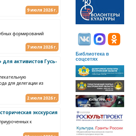
9 июля 2026 г.
лубных формирований
7 июля 2026 г.
Библиотека в
соцсетях
 для активистов Гусь-
влекательную
ода для делегации из
2 июля 2026 г.
историческая экскурсия
приуроченных к