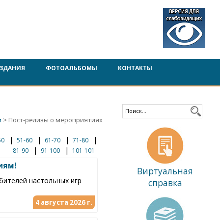
ЗДАНИЯ
ФОТОАЛЬБОМЫ
КОНТАКТЫ
и
> Пост-релизы о мероприятиях
|
|
|
|
50
51-60
61-70
71-80
|
|
81-90
91-100
101-101
иям!
Виртуальная
юбителей настольных игр
справка
4 августа 2026 г.