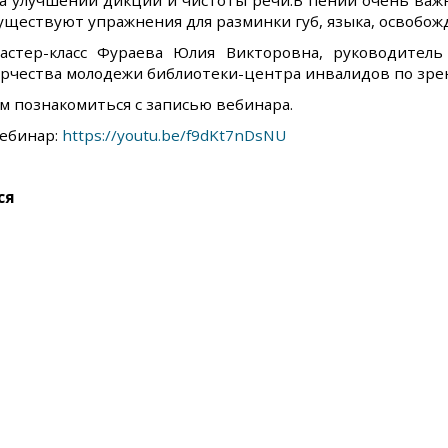
на улучшении дикции и чистоты речи.В пении очень важ
существуют упражнения для разминки губ, языка, освобо
астер-класс Фураева Юлия Викторовна, руководитель
орчества молодежи библиотеки-центра инвалидов по зре
 познакомиться с записью вебинара.
вебинар:
https://youtu.be/f9dKt7nDsNU
ся