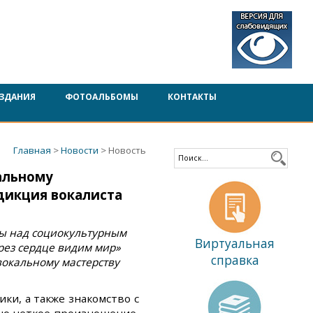
ЗДАНИЯ
ФОТОАЛЬБОМЫ
КОНТАКТЫ
Главная
>
Новости
> Новость
альному
дикция вокалиста
ты над социокультурным
Виртуальная
ез сердце видим мир»
справка
 вокальному мастерству
ки, а также знакомство с