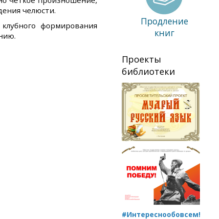
но четкое произношение,
ждения челюсти.
Продление
 клубного формирования
книг
нию.
Проекты
библиотеки
#Интереснообовсем!