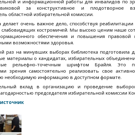
ельной и информационной работы для инвалидов по зр
виковой за конструктивное и плодотворное вз
ль областной избирательной комиссии.
а делает очень важное дело, способствуя реабилитации
и слабовидящих костромичей. Мы высоко ценим наше сот
ормационного обеспечения и повышения правовой к
ными возможностями здоровья.
ой раз на минувших выборах библиотека подготовила д
е материалы о кандидатах, избирательных объединения
ные рельефно-точечным шрифтом Брайля. Это п
ми зрения самостоятельно реализовать свое активно
сю необходимую информацию в доступном формате.
ельный вклад в организацию и проведение выборов
агодарностью председателя избирательной комиссии Кос
 источник