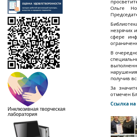
просветит
Ольге Но
Председате
Библиотек
незрячих 
сфере инф
ограничен
В очередн
специальны
выполнен
нарушения
получив в
За значит
отмечен Бл
Ссылка на
Инклюзивная творческая
лаборатория