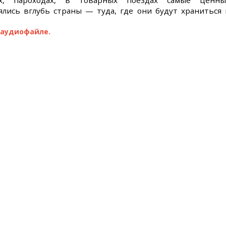
х, пароходах, в товарных поездах самые ценны
ялись вглубь страны — туда, где они будут храниться 
 аудиофайле.