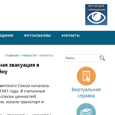
ЗДАНИЯ
ФОТОАЛЬБОМЫ
КОНТАКТЫ
Главная
>
Новости
> Новость
ая эвакуация в
йну
ветского Союза началась
Виртуальная
941 года. В считанные
справка
списки ценностей,
ю, искали транспорт и