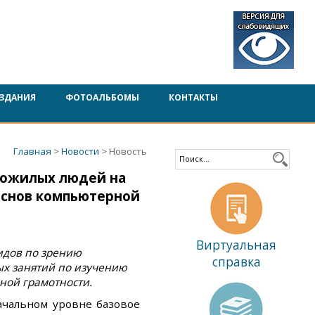
ЗДАНИЯ
ФОТОАЛЬБОМЫ
КОНТАКТЫ
Главная
>
Новости
> Новость
пожилых людей на
основ компьютерной
Виртуальная
идов по зрению
справка
ых занятий по изучению
ой грамотности.
начальном уровне базовое