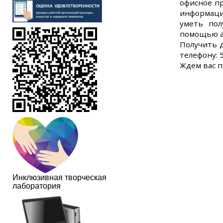
офисное пр
информации
уметь пол
помощью а
Получить д
телефону: 
Ждем вас по
Инклюзивная творческая
лаборатория