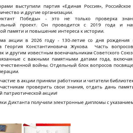
орами выступили партия «Единая Россия», Российское
ичество и другие организации.
иктант Победы» - это не только проверка зна
тельный проект. Он проводится с 2019 года и на
ой памяти и повышение интереса к истории.
ема акции в 2026 году - 130-летие со дня рождения 
а Георгия Константиновича Жукова. Часть вопросо
ак и другим известным военачальникам Советского Союза
связанные с важными памятными датами года, включая
течественной войны. Отдельный блок вопросов посвящ
перации.
частие в акции приняли работники и читатели библиоте
участникам проверить свои знания, отдать дань памят
й патриотической акции!
ики Диктанта получили электронные дипломы с указанием