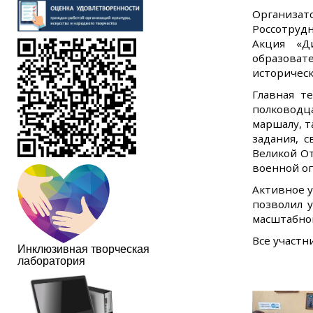
Организат
Россотрудн
Акция «Д
образова
историческ
Главная т
полководц
маршалу, т
задания, 
Великой О
военной о
Активное у
позволил 
масштабно
Все участн
Инклюзивная творческая
лаборатория