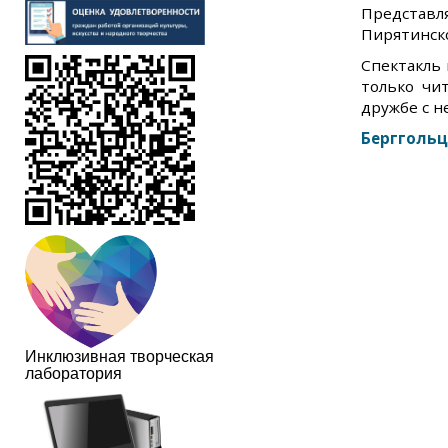
Представ
Пирятинск
Спектакль 
только чи
дружбе с н
Берггольц
Инклюзивная творческая
лаборатория