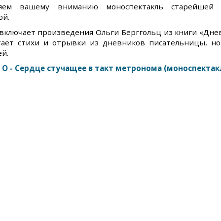
ляем вашему вниманию моноспектакль старейшей 
ой.
включает произведения Ольги Берггольц из книги «Дне
тает стихи и отрывки из дневников писательницы, но
ей.
 О - Сердце стучащее в такт метронома (моноспектак