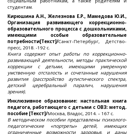
социальным работникам, а также родителям и
студентам.
Кирюшина А.Н., Железнова Е.Р., Мамедова Ю.И.,
Организация развивающего коррекционно-
образовательного процесса с дошкольниками,
имеющими особые образовательные
потребности[Текст]/
Санкт-Петербург, Детство-
пресс, 2018. -192 с.
Книга содержит опыт работы по коррекционно-
развивающей деятельности, методы практической
коррекции с детьми, имеющими умеренную
умственную отсталость и сочетанные нарушения
развития (расстройство аутистического спектра,
детский церебральный паралич, нарушения
зрения).
Инклюзивное образование: настольная книга
педагога, работающего с детьми с ОВЗ: метод.
пособие [Текст]/
Москва, Владос, 2014. – 167 с.
В методическом пособии представлены психолого-
педагогические «портреты» детей, имеющих
ограниченные возможности здоровья, и даны