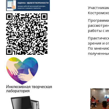
Участник
Костромско
Программа 
рассмотрен
работы с и
Практичес
зрения и о
По мнению 
полученные
Инклюзивная творческая
лаборатория