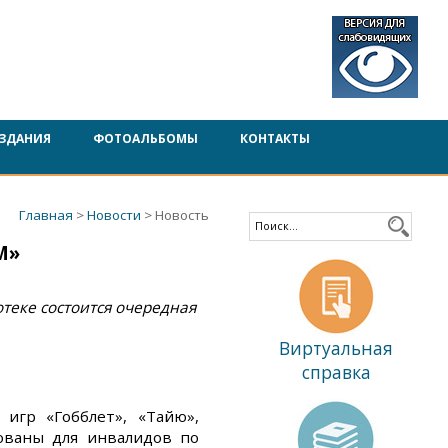
ЗДАНИЯ
ФОТОАЛЬБОМЫ
КОНТАКТЫ
Главная
>
Новости
> Новость
М»
отеке состоится очередная
Виртуальная
справка
игр «Гобблет», «Тайю»,
рованы для инвалидов по