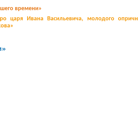
ашего времени»
ро царя Ивана Васильевича, молодого опричн
кова»
и»