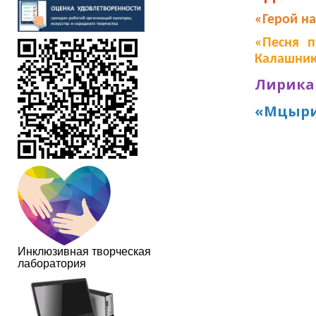
«Герой н
«Песня п
Калашни
Лирика
«Мцыр
Инклюзивная творческая
лаборатория