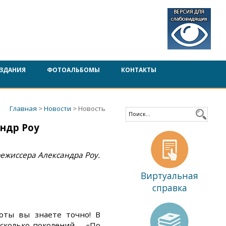
ЗДАНИЯ
ФОТОАЛЬБОМЫ
КОНТАКТЫ
Главная
>
Новости
> Новость
ндр Роу
режиссера Александра Роу.
Виртуальная
справка
оты вы знаете точно! В
сколько поколений – «По