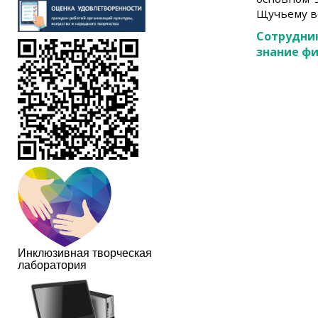
Щучьему ве
Сотрудни
знание ф
Инклюзивная творческая
лаборатория