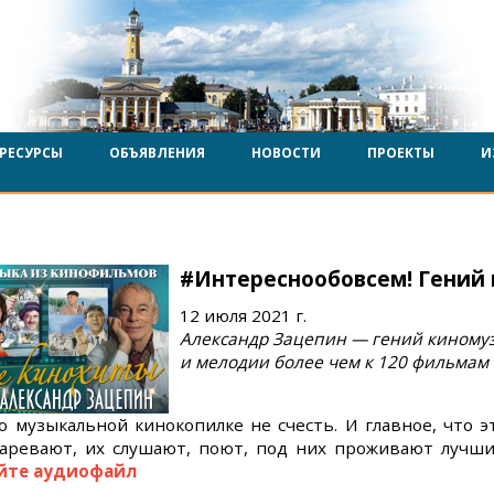
РЕСУРСЫ
ОБЪЯВЛЕНИЯ
НОВОСТИ
ПРОЕКТЫ
И
#Интереснообовсем! Гений
12 июля 2021 г.
Александр Зацепин — гений киному
и мелодии более чем к 120 фильмам
о музыкальной кинокопилке не счесть. И главное, что э
таревают, их слушают, поют, под них проживают лучш
йте аудиофайл