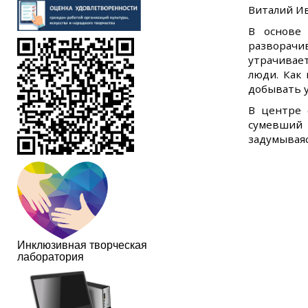
Виталий И
В основе 
разворачи
утрачивае
люди. Как 
добывать у
В центре 
сумевший 
задумываяс
Инклюзивная творческая
лаборатория