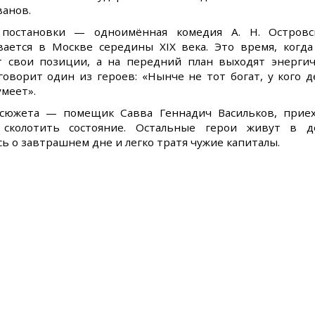
ванов.
постановки — одноимённая комедия А. Н. Островск
вается в Москве середины XIX века. Это время, когд
т свои позиции, а на передний план выходят энерг
говорит один из героев: «Нынче не тот богат, у кого де
меет».
сюжета — помещик Савва Геннадич Васильков, прие
сколотить состояние. Остальные герои живут в д
ь о завтрашнем дне и легко тратя чужие капиталы.