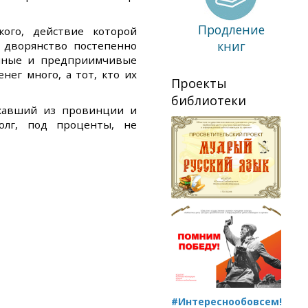
Продление
ого, действие которой
книг
а дворянство постепенно
ичные и предприимчивые
нег много, а тот, кто их
Проекты
библиотеки
хавший из провинции и
олг, под проценты, не
#Интереснообовсем!