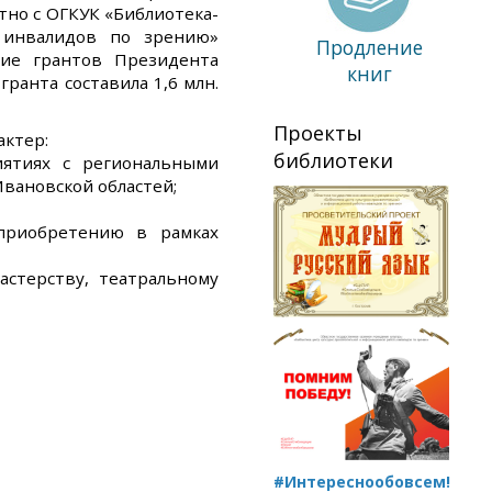
но с ОГКУК «Библиотека-
 инвалидов по зрению»
Продление
ние грантов Президента
книг
ранта составила 1,6 млн.
Проекты
актер:
библиотеки
иятиях с региональными
вановской областей;
 приобретению в рамках
астерству, театральному
#Интереснообовсем!