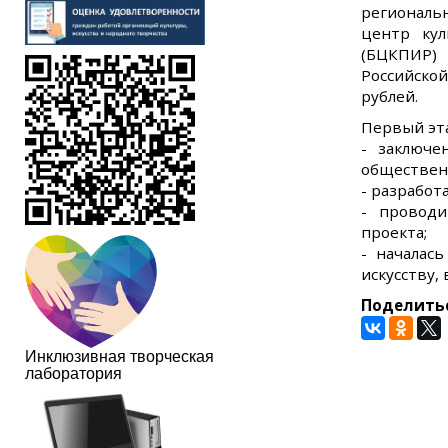
региональ
центр кул
(БЦКПИР) 
Российской
рублей.
Первый эт
- заключе
общественн
- разработ
- проводи
проекта;
- началас
искусству,
Поделить
Инклюзивная творческая
лаборатория