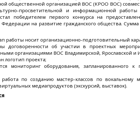
ной общественной организацией ВОС (КРОО ВОС) совмест
ьтурно-просветительной и информационной работы
стал победителем первого конкурса на предоставле
 Федерации на развитие гражданского общества. Сумма г
ап работы носит организационно-подготовительный хар
ны договоренности об участии в проектных меропр
ыми организациями ВОС Владимирской, Ярославской и И
ан логотип проекта;
тся мониторинг оборудования, запланированного к
ь работа по созданию мастер-классов по вокальному м
 виртуальных медиапродуктов (экскурсий, выставок).
ся