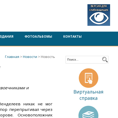
ЗДАНИЯ
ФОТОАЛЬБОМЫ
КОНТАКТЫ
Главная
>
Новости
> Новость
е
 двоечниками и
Виртуальная
справка
енделеев никак не мог
спор перепрыгивал через
орове. Основоположник