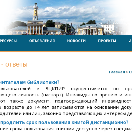
РЕСУРСЫ
ОБЪЯВЛЕНИЯ
НОВОСТИ
ПРОЕКТЫ
И
- ответы
Главная
>
О
 читателем библиотеки?
ользователей в БЦКПИР осуществляется по пре
яющего личность (паспорт). Инвалиды по зрению и ин
яют также документ, подтверждающий инвалидност
в возрасте до 14 лет записываются на основании док
одителей или лиц, законно представляющих интересы де
продлить срок пользования книгой дистанционно?
ение срока пользования книгами доступно через специ