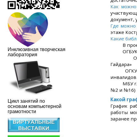
достаточно
Как можн
участвующ
документ, 
Где можно
этаже Кост
Какие библ
В проекте
Инклюзивная творческая
ОГБУК «Ко
лаборатория
ОГБУК «К
Гайдара»
ОГКУК «Би
инвалидов
МБУ г. Ко
№2 и №16)
Какой гра
Цикл занятий по
График ра
основам компьютерной
грамотности
работы мо
заранее пр