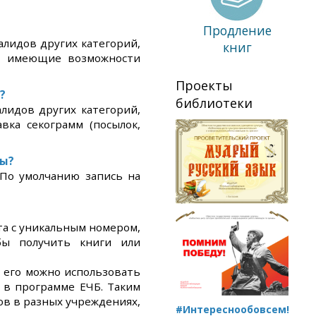
Продление
лидов других категорий,
книг
е имеющие возможности
Проекты
?
библиотеки
лидов других категорий,
вка секограмм (посылок,
сы?
 По умолчанию запись на
рта с уникальным номером,
бы получить книги или
 его можно использовать
 в программе ЕЧБ. Таким
ов в разных учреждениях,
#Интереснообовсем!