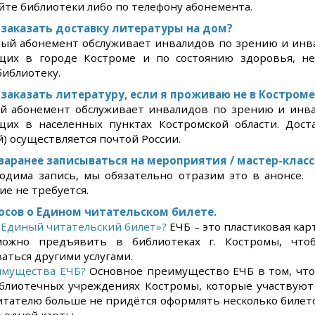
айте библиотеки либо по телефону абонемента.
заказать доставку литературы на дом?
ный абонемент обслуживает инвалидов по зрению и инва
их в городе Костроме и по состоянию здоровья, н
иблиотеку.
заказать литературу, если я проживаю не в Костроме
ый абонемент обслуживает инвалидов по зрению и инва
их в населенных пунктах Костромской области. Доста
) осуществляется почтой России.
заранее записываться на мероприятия / мастер-клас
ходима запись, мы обязательно отразим это в анонсе.
е не требуется.
осов о Едином читательском билете.
«Единый читательский билет»?
ЕЧБ – это пластиковая ка
ожно предъявить в библиотеках г. Костромы, что
аться другими услугами.
имущества ЕЧБ?
Основное преимущество ЕЧБ в том, что
иблиотечных учреждениях Костромы, которые участвуют
итателю больше не придётся оформлять несколько билет