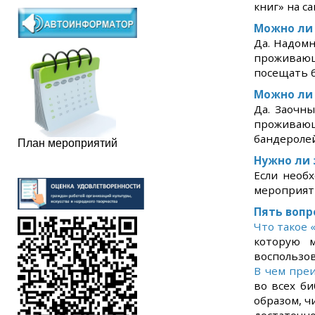
книг» на с
Можно ли 
Да. Надом
проживающ
посещать б
Можно ли 
Да. Заочн
проживающ
бандеролей
План мероприятий
Нужно ли 
Если необ
мероприяти
Пять вопр
Что такое 
которую м
воспользов
В чем пре
во всех б
образом, ч