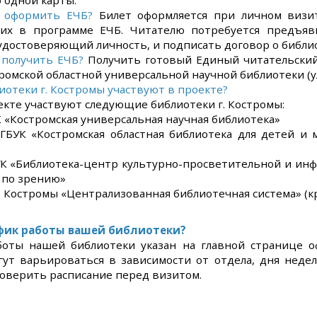
 одной карты.
о оформить ЕЧБ?
Билет оформляется при личном визит
их в программе ЕЧБ. Читателю потребуется предъяв
удостоверяющий личность, и подписать договор о библи
 получить ЕЧБ?
Получить готовый Единый читательски
ромской областной универсальной научной библиотеки (ул. 
иотеки г. Костромы участвуют в проекте?
 участвуют следующие библиотеки г. Костромы:
стромская универсальная научная библиотека»
остромская областная библиотека для детей и м
блиотека-центр культурно-просветительной и инфо
 по зрению»
стромы «Централизованная библиотечная система» (кр
фик работы вашей библиотеки?
боты нашей библиотеки указан на главной странице о
гут варьироваться в зависимости от отдела, дня недел
оверить расписание перед визитом.