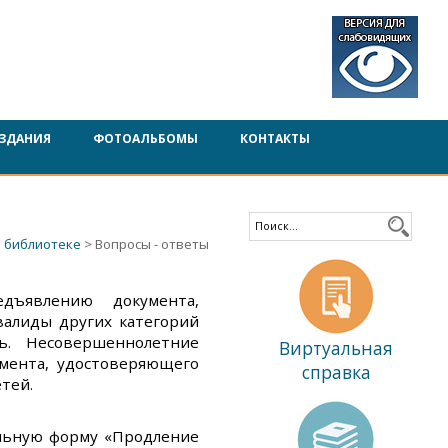
ЗДАНИЯ
ФОТОАЛЬБОМЫ
КОНТАКТЫ
 библиотеке
> Вопросы - ответы
дъявлению документа,
валиды других категорий
ь. Несовершеннолетние
Виртуальная
умента, удостоверяющего
справка
тей.
альную форму «Продление