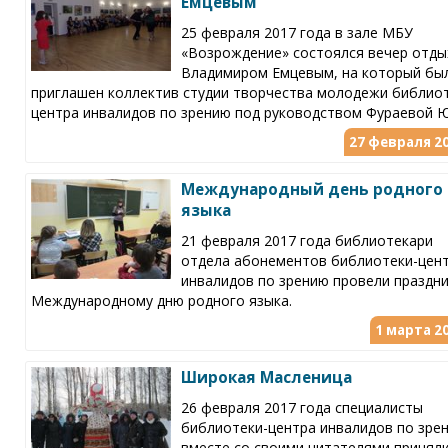
Емцевым
25 февраля 2017 года в зале МБУ
«Возрождение» состоялся вечер отды
Владимиром Емцевым, на который бы
приглашен коллектив студии творчества молодежи библио
центра инвалидов по зрению под руководством Фураевой Ю
27 февраля 20
Международный день родного
языка
21 февраля 2017 года библиотекари
отдела абонементов библиотеки-цен
инвалидов по зрению провели праздни
Международному дню родного языка.
1 марта 20
Широкая Масленица
26 февраля 2017 года специалисты
библиотеки-центра инвалидов по зре
вместе со своими читателями принял