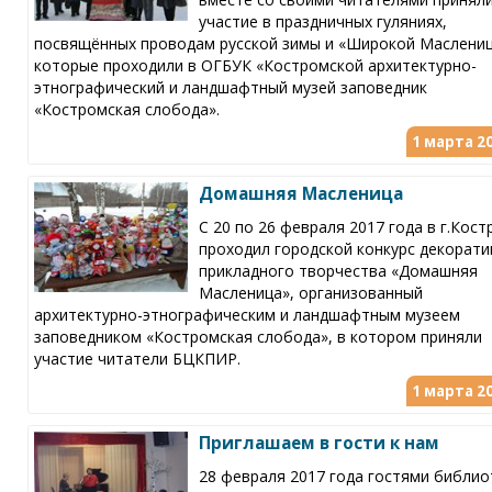
участие в праздничных гуляниях,
посвящённых проводам русской зимы и «Широкой Маслениц
которые проходили в ОГБУК «Костромской архитектурно-
этнографический и ландшафтный музей заповедник
«Костромская слобода».
1 марта 20
Домашняя Масленица
С 20 по 26 февраля 2017 года в г.Кос
проходил городской конкурс декорати
прикладного творчества «Домашняя
Масленица», организованный
архитектурно-этнографическим и ландшафтным музеем
заповедником «Костромская слобода», в котором приняли
участие читатели БЦКПИР.
1 марта 20
Приглашаем в гости к нам
28 февраля 2017 года гостями библио