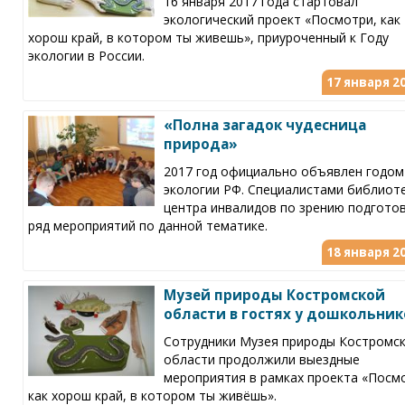
16 января 2017 года стартовал
экологический проект «Посмотри, как
хорош край, в котором ты живешь», приуроченный к Году
экологии в России.
17 января 20
«Полна загадок чудесница
природа»
2017 год официально объявлен годом
экологии РФ. Специалистами библиот
центра инвалидов по зрению подгото
ряд мероприятий по данной тематике.
18 января 20
Музей природы Костромской
области в гостях у дошкольник
Сотрудники Музея природы Костромс
области продолжили выездные
мероприятия в рамках проекта «Посм
как хорош край, в котором ты живёшь».