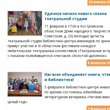
29 января 20
Удачное начало нового сезона
театральной студии
11 февраля в 17.00 в Костромском
областном Доме народного творчества
Советская, д. 23) молодые артисты
театральной студии библиотеки-центра инвалидов по зрен
примут участие в IX областном фестивале-конкурсе
любительских театральных коллективов «Театральные вст
с показом полюбившегося спектакля «Золотой цыпленок».
6 февраля 20
Нас всех объединяет книга, чте
и библиотека!
5 февраля в библиотеке-центре инва
по зрению состоялась юбилейная
литературная вечеринка «Читаем вмес
целый год!».
7 февраля 20