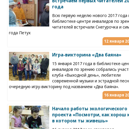
Встречаем первых читателей 2
года
Всю первую неделю нового 2017 года 
библиотеке-центре инвалидов по зре
читателей встречали Снегурочка и си
года Петух
12 января 20
Игра-викторина «Два баяна»
15 января 2017 года в библиотеке-це
инвалидов по зрению собрались участ
клуба «Выходной день», любители
современной музыки и эстрадной песн
очередную игру-викторину под названием «Два баяна».
16 января 20
Начало работы экологического
проекта «Посмотри, как хорош 
в котором ты живешь»