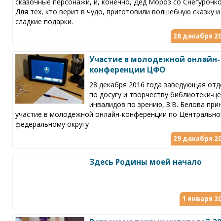
сказочные персонажи, и, конечно, Дед Мороз со Снегурочко
Для тех, кто верит в чудо, приготовили волшебную сказку и
сладкие подарки.
28 декабря 20
Участие в молодежной онлайн-
конференции ЦФО
28 декабря 2016 года заведующая от
по досугу и творчеству библиотеки-ц
инвалидов по зрению, З.В. Белова при
участие в молодежной онлайн-конференции по Центральн
федеральному округу
29 декабря 20
Здесь Родины моей начало
1 января 20