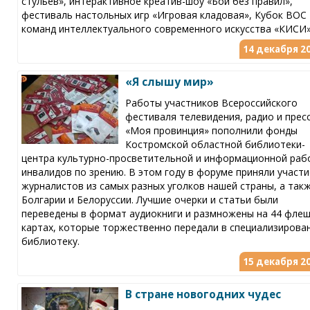
стульев», интерактивное креатив-шоу «Бои без правил»,
фестиваль настольных игр «Игровая кладовая», Кубок ВОС
команд интеллектуального современного искусства «КИСИ»
14 декабря 20
«Я слышу мир»
Работы участников Всероссийского
фестиваля телевидения, радио и прес
«Моя провинция» пополнили фонды
Костромской областной библиотеки-
центра культурно-просветительной и информационной раб
инвалидов по зрению. В этом году в форуме приняли участи
журналистов из самых разных уголков нашей страны, а такж
Болгарии и Белоруссии. Лучшие очерки и статьи были
переведены в формат аудиокниги и размножены на 44 флеш
картах, которые торжественно передали в специализирова
библиотеку.
15 декабря 20
В стране новогодних чудес