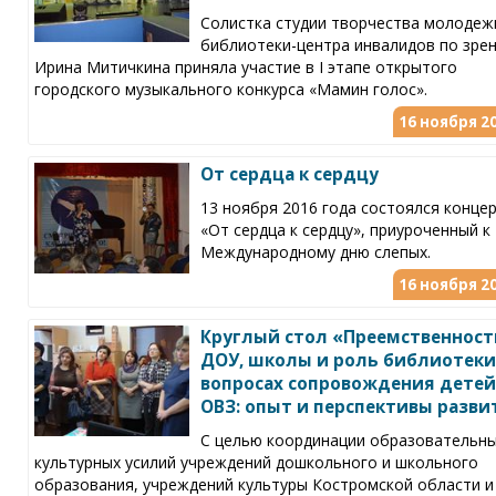
Солистка студии творчества молодеж
библиотеки-центра инвалидов по зре
Ирина Митичкина приняла участие в I этапе открытого
городского музыкального конкурса «Мамин голос».
16 ноября 20
От сердца к сердцу
13 ноября 2016 года состоялся конце
«От сердца к сердцу», приуроченный к
Международному дню слепых.
16 ноября 20
Круглый стол «Преемственност
ДОУ, школы и роль библиотеки
вопросах сопровождения детей
ОВЗ: опыт и перспективы разви
С целью координации образовательны
культурных усилий учреждений дошкольного и школьного
образования, учреждений культуры Костромской области и