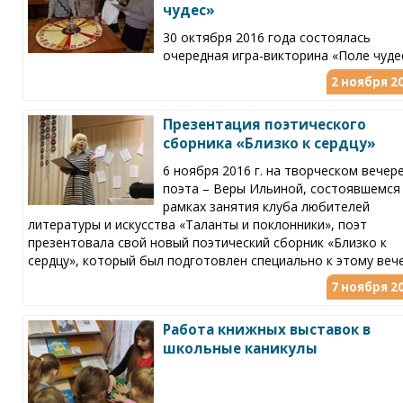
чудес»
30 октября 2016 года состоялась
очередная игра-викторина «Поле чуде
2 ноября 20
Презентация поэтического
сборника «Близко к сердцу»
6 ноября 2016 г. на творческом вечер
поэта – Веры Ильиной, состоявшемся
рамках занятия клуба любителей
литературы и искусства «Таланты и поклонники», поэт
презентовала свой новый поэтический сборник «Близко к
сердцу», который был подготовлен специально к этому вече
7 ноября 20
Работа книжных выставок в
школьные каникулы