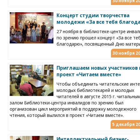
30 ноября 20
Концерт студии творчества
молодежи «За все тебя благод
27 ноября в библиотеке-центре инва
по зрению прошел концерт «За все те
благодарю», посвященный Дню матери
30 ноября 20
Приглашаем новых участников 
проект «Читаем вместе»
Чтобы объединить читательские инт
молодых библиотекарей и молодых
читателей в августе 2015 г. читальны
залом Библиотеки-центра инвалидов по зрению был
организован цикл мероприятий в поддержку молодежного
чтения, который вылился в проект «Читаем вместе».
5 декабря 20
Интеллектуальный бизнес-