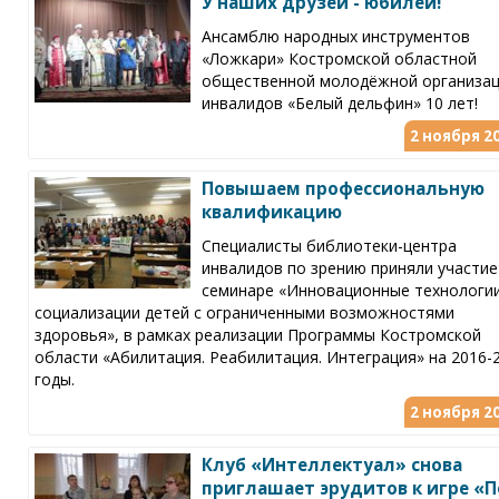
У наших друзей - юбилей!
Ансамблю народных инструментов
«Ложкари» Костромской областной
общественной молодёжной организа
инвалидов «Белый дельфин» 10 лет!
2 ноября 20
Повышаем профессиональную
квалификацию
Специалисты библиотеки-центра
инвалидов по зрению приняли участие
семинаре «Инновационные технологи
социализации детей с ограниченными возможностями
здоровья», в рамках реализации Программы Костромской
области «Абилитация. Реабилитация. Интеграция» на 2016-
годы.
2 ноября 20
Клуб «Интеллектуал» снова
приглашает эрудитов к игре «