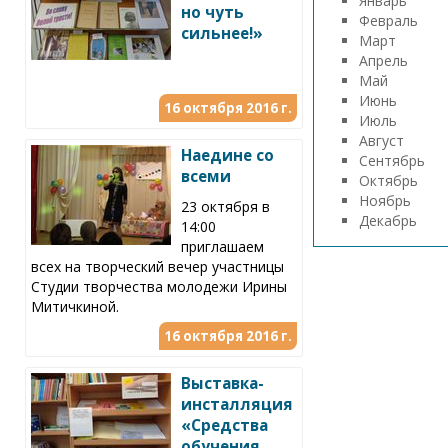
Январь
но чуть
Февраль
сильнее!»
Март
Апрель
Май
Июнь
16 октября 2016 г.
Июль
Август
Наедине со
Сентябрь
всеми
Октябрь
Ноябрь
23 октября в
Декабрь
14:00
приглашаем
всех на творческий вечер участницы
Студии творчества молодежи Ирины
Митичкиной.
16 октября 2016 г.
Выставка-
инсталляция
«Средства
обучения